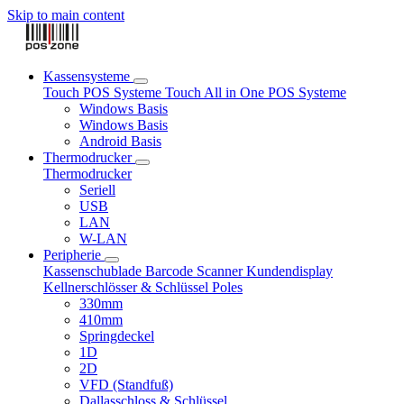
Skip to main content
Kassensysteme
Touch POS Systeme
Touch All in One POS Systeme
Windows Basis
Windows Basis
Android Basis
Thermodrucker
Thermodrucker
Seriell
USB
LAN
W-LAN
Peripherie
Kassenschublade
Barcode Scanner
Kundendisplay
Kellnerschlösser & Schlüssel
Poles
330mm
410mm
Springdeckel
1D
2D
VFD (Standfuß)
Dallasschloss & Schlüssel