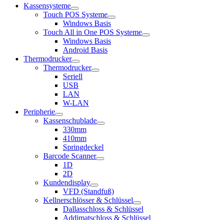
Kassensysteme
Touch POS Systeme
Windows Basis
Touch All in One POS Systeme
Windows Basis
Android Basis
Thermodrucker
Thermodrucker
Seriell
USB
LAN
W-LAN
Peripherie
Kassenschublade
330mm
410mm
Springdeckel
Barcode Scanner
1D
2D
Kundendisplay
VFD (Standfuß)
Kellnerschlösser & Schlüssel
Dallasschloss & Schlüssel
Addimatschloss & Schlüssel