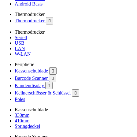
Android Basis
Thermodrucker
Thermodrucker

Thermodrucker
Seriell
USB
LAN
W-LAN
Peripherie
Kassenschublade

Barcode Scanner

Kundendisplay

Kellnerschlösser & Schlüssel

Poles
Kassenschublade
330mm
410mm
Springdeckel
Barcode Scanner