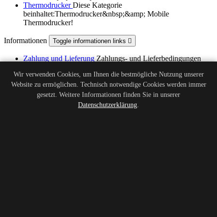
Thermodrucker
Diese Kategorie
beinhaltet:Thermodrucker&nbsp;&amp; Mobile
Thermodrucker!
Informationen
Toggle informationen links

Zahlung und Lieferung
Zahlungs- und Lieferbedingungen
Rechtliche Hinweise
Rechtliche Hinweise
Wir verwenden Cookies, um Ihnen die bestmögliche Nutzung unserer
AGB
Allgemeine Geschäftsbedingungen
Website zu ermöglichen. Technisch notwendige Cookies werden immer
Über uns
Lernen sie uns kennen
Datenschutz
Datenschutzerklärung der POSZone
gesetzt. Weitere Informationen finden Sie in unserer
Kassensysteme GmbH
Datenschutzerklärung
.
Batterieverordnung
Informationen zur Batterieverordnung
Impressum
Impressum der POSZone Kassensysteme GmbH
Widerrufsbelehrung
Widerrufsbelehrung der POSZone
Kassensysteme GmbH
Widerrufsformular
Widerrufsformular der POSZone
Kassensysteme GmbH
Kontakt
Nutzen Sie unser Kontaktformular
Sitemap
Wissen Sie nicht weiter? Vielleicht finden Sie es hier
Kontakt
Toggle store information

POSZone Kassensysteme GmbH
Sprendlinger Landstr. 180