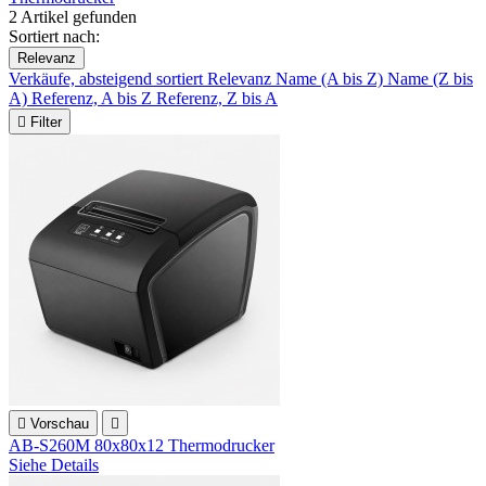
2 Artikel gefunden
Sortiert nach:
Relevanz
Verkäufe, absteigend sortiert
Relevanz
Name (A bis Z)
Name (Z bis
A)
Referenz, A bis Z
Referenz, Z bis A

Filter

Vorschau

AB-S260M 80x80x12 Thermodrucker
Siehe Details