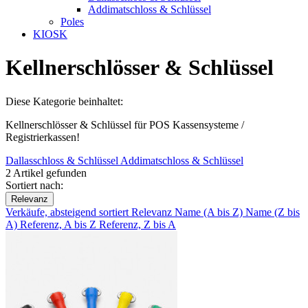
Addimatschloss & Schlüssel
Poles
KIOSK
Kellnerschlösser & Schlüssel
Diese Kategorie beinhaltet:
Kellnerschlösser & Schlüssel für POS Kassensysteme /
Registrierkassen!
Dallasschloss & Schlüssel
Addimatschloss & Schlüssel
2 Artikel gefunden
Sortiert nach:
Relevanz
Verkäufe, absteigend sortiert
Relevanz
Name (A bis Z)
Name (Z bis
A)
Referenz, A bis Z
Referenz, Z bis A