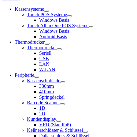
Kassensysteme
Touch POS Systeme
Windows Basis
Touch All in One POS Systeme
Windows Basis
Android Basis
Thermodrucker
Thermodrucker
Seriell
USB
LAN
W-LAN
Peripherie
Kassenschublade
330mm
410mm
Springdeckel
Barcode Scanner
1D
2D
Kundendisplay
VFD (Standfuß)
Kellnerschlösser & Schlüssel
Dallasschloss & Schlüssel