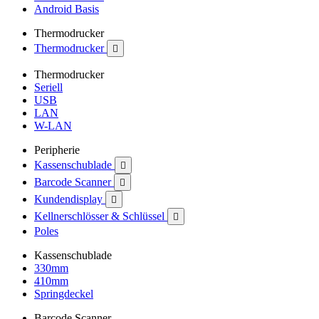
Android Basis
Thermodrucker
Thermodrucker

Thermodrucker
Seriell
USB
LAN
W-LAN
Peripherie
Kassenschublade

Barcode Scanner

Kundendisplay

Kellnerschlösser & Schlüssel

Poles
Kassenschublade
330mm
410mm
Springdeckel
Barcode Scanner