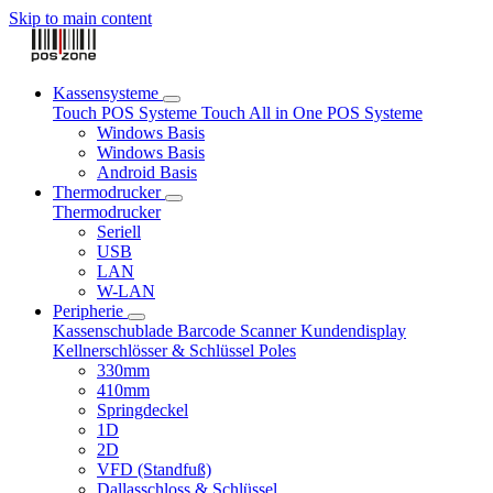
Skip to main content
Kassensysteme
Touch POS Systeme
Touch All in One POS Systeme
Windows Basis
Windows Basis
Android Basis
Thermodrucker
Thermodrucker
Seriell
USB
LAN
W-LAN
Peripherie
Kassenschublade
Barcode Scanner
Kundendisplay
Kellnerschlösser & Schlüssel
Poles
330mm
410mm
Springdeckel
1D
2D
VFD (Standfuß)
Dallasschloss & Schlüssel