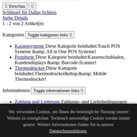

Vorschau

Schlüssel für Dallas Schloss
Siehe Details
1 - 2 von 2 Artikel(n)
Kategorien
Toggle kategorien links

Kassensysteme
Diese Kategorie beinhaltet:Touch POS
Systeme &amp; All in One POS Systeme!
Peripherie
Diese Kategorie beinhaltet:Kassenschubladen,
Kundendisplays &amp; Barcode-Scanner!
Thermodrucker
Diese Kategorie
beinhaltet:Thermodrucker&nbsp;&amp; Mobile
Thermodrucker!
Informationen
Toggle informationen links

Zahlung und Lieferung
Zahlungs- und Lieferbedingungen
Rechtliche Hinweise
Rechtliche Hinweise
Wir verwenden Cookies, um Ihnen die bestmögliche Nutzung unserer
AGB
Allgemeine Geschäftsbedingungen
Website zu ermöglichen. Technisch notwendige Cookies werden immer
Über uns
Lernen sie uns kennen
Datenschutz
Datenschutzerklärung der POSZone
gesetzt. Weitere Informationen finden Sie in unserer
Kassensysteme GmbH
Datenschutzerklärung
.
Batterieverordnung
Informationen zur Batterieverordnung